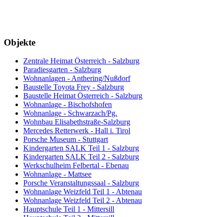
Objekte
Zentrale Heimat Österreich - Salzburg
Paradiesgarten - Salzburg
Wohnanlagen - Anthering/Nußdorf
Baustelle Toyota Frey - Salzburg
Baustelle Heimat Österreich - Salzburg
Wohnanlage - Bischofshofen
Wohnanlage - Schwarzach/Pg.
Wohnbau Elisabethstraße-Salzburg
Mercedes Retterwerk - Hall i. Tirol
Porsche Museum - Stuttgart
Kindergarten SALK Teil 1 - Salzburg
Kindergarten SALK Teil 2 - Salzburg
Werkschulheim Felbertal - Ebenau
Wohnanlage - Mattsee
Porsche Veranstaltungssaal - Salzburg
Wohnanlage Weizfeld Teil 1 - Abtenau
Wohnanlage Weizfeld Teil 2 - Abtenau
Hauptschule Teil 1 - Mittersill